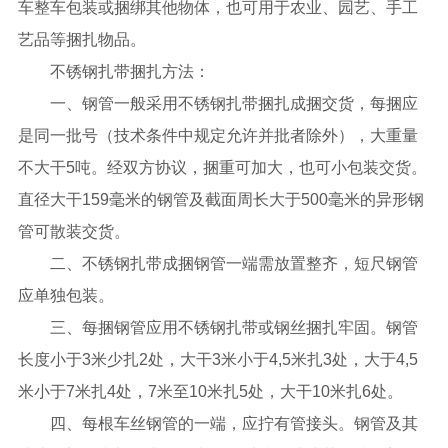
车整车包装或捆绑其他物体，也可用于农业、园艺、手工
艺品等捆扎物品。
不锈钢扎带捆扎方法：
一、钢管一般采用不锈钢扎带捆扎成捆交货，每捆应
是同一批号（技术条件中规定允许并批者除外），大重量
不大干5吨。经双方协议，捆重可加大，也可小包装交货。
直径大干159毫米的钢管及截面周长大于500毫米的异形钢
管可散装交货。
二、不锈钢扎带成捆钢管一端需放置整齐，短尺钢管
应单独包装。
三、每捆钢管应用不锈钢扎带或钢丝捆扎牢固。钢管
长度小于3米少扎2处，大干3米小于4,5米扎3处，大于4,5
米小于7米扎4处，7米至10米扎5处，大干10米扎6处。
四、每根车丝钢管的一端，应拧有管接头。钢管及其