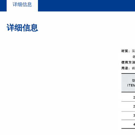
详细信息
详细信息