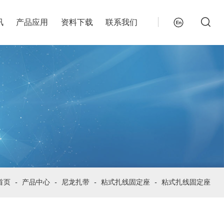
讯
产品应用
资料下载
联系我们
首页
-
产品中心
-
尼龙扎带
-
粘式扎线固定座
-
粘式扎线固定座