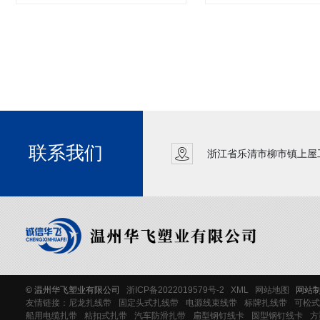
联系我们
浙江省乐清市柳市镇上屋
© 温州华飞塑业有限公司
浙ICP备2022019579号-2
XML
网站地图
网站制
友情链接：
尼龙扎线带
固定头式扎线带
电源线束线带
标牌扎线带
可松式
船用电缆扎带
粘扣式扎带
汽车防滑扎带
扁型钢钉线卡
圆型钢钉线卡
方