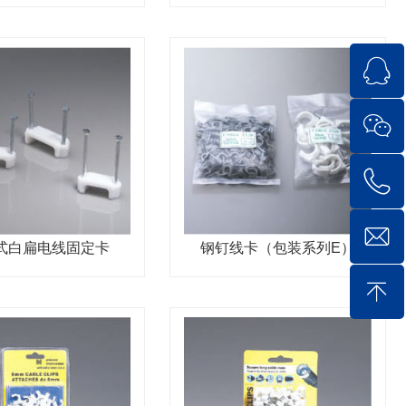
式白扁电线固定卡
钢钉线卡（包装系列E）