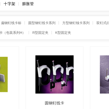
十字架
膨胀管
扁钢钉线卡标
圆型钢钉线卡系列
方型钢钉钱卡系列
双钉式
卡（包装系列H）
R型固定夹
K型固定夹
圆钢钉线卡