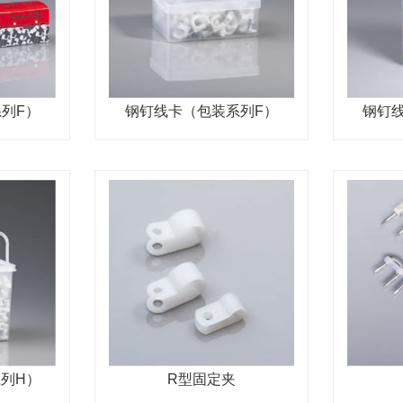
列F）
钢钉线卡（包装系列F）
钢钉
列H）
R型固定夹