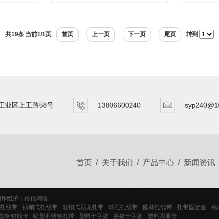
共19条 当前1/1页
首页
上一页
下一页
尾页
转到
工业区上工路58号
13806600240
syp240@1
首页
/
关于我们
/
产品中心
/
新闻资讯
作维护：
传信网络
扎线带
插销式扎线带
双扣式尼龙扎带
珠孔扎线带
圆林扎线带
扎带固定座
粘
型钢钉线卡
喷塑不锈钢扎带
塑料十字架
瓷砖十字架
塑料膨胀管